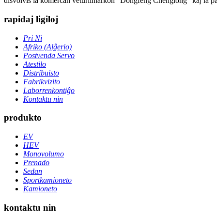
disvolvis la komercan veturilmarkon "Dongfeng Chenglong" kaj la pa
rapidaj ligiloj
Pri Ni
Afriko (Alĝerio)
Postvenda Servo
Atestilo
Distribuisto
Fabrikvizito
Laborrenkontiĝo
Kontaktu nin
produkto
EV
HEV
Monovolumo
Prenado
Sedan
Sportkamioneto
Kamioneto
kontaktu nin