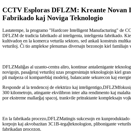
CCTV Esploras DFLZM: Kreante Novan Inte
Fabrikado kaj Noviga Teknologio
Lastatempe, la programo "Hardcore Intelligent Manufacturing" de CC
DFLZM de tradicia fabrikado al inteligenta, inteligenta fabrikado. Ki
kultivadon en la komerca veturila sektoro, sed ankaŭ konstruis mult
veturiloj. Ĉi tio amplekse plenumas diversajn bezonojn kiel familiajn 
DFLZM
aliĝas al uzanto-centra aliro, kontinue antaŭenigante teknologi
novigojn, pasaĝeraj veturiloj uzas progresintajn teknologiojn kiel gra
pli malpeza ol kompareblaj modeloj, balancante sekurecon kaj energi
Responde al la tendencoj de elektrizo kaj inteligentigo,
DFLZM
fokusi
300 kilometrojn, atingante ekvilibron inter alta rendimento kaj mala
por ekstreme mallarĝaj spacoj, trankvile pritraktante kompleksajn voj
En la fabrikada procezo,
DFLZM
atingis sukcesojn en kunproduktado de
korpojn kaj akvobazitan 3C1B-tegaĵteknologion, plibonigante veturilse
fabrikadan procezon.