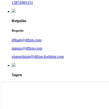
13874985151
Retpoŝto
Retpoŝto
dflqali@dflzm.com
nianqx@dflzm.com
zhangzhiqin@dflzm-forthing.com
Supro