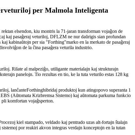
eturiloj per Malmola Inteligenta
ektan elsendon, kiu montris la 71-jaran transforman vojaĝon de
rcaj kaj pasaĝeraj veturiloj, DFLZM ne nur daŭrigis sian profundan
kaj kabinaŭtojn per sia "
Forthing
"marko en la merkato de pasaĝeraj
isvolviĝon de la ĉina pasaĝera veturila industrio.
iloj. Rilate al malpeziĝo, utiligante materialajn kaj strukturajn
erajn panelojn. Tio rezultas en tio, ke la tuta veturilo estas 128 kg
riloj, lanĉante
Forthing
hibridaj produktoj kun atingopovo superanta 1
 per AEBS (Aŭtomata Krizbremsa Sistemo) kaj aŭtomata parkuma funkcio
j pli komfortan vojaĝsperton.
rocezoj kiel stampado, veldado kaj pentrado uzas alt-fortajn ŝtalajn
sistemoj por reakiri akvon integras verdajn konceptojn en la tutan