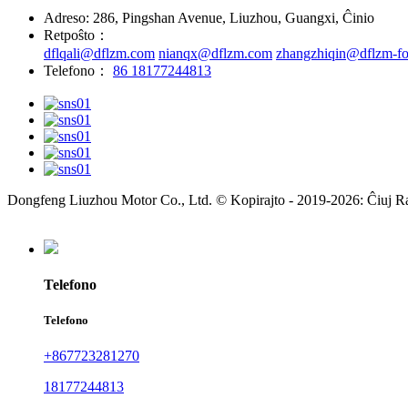
Adreso: 286, Pingshan Avenue, Liuzhou, Guangxi, Ĉinio
Retpoŝto：
dflqali@dflzm.com
nianqx@dflzm.com
zhangzhiqin@dflzm-fo
Telefono：
86 18177244813
Dongfeng Liuzhou Motor Co., Ltd. © Kopirajto - 2019-2026: Ĉiuj Raj
Telefono
Telefono
+867723281270
18177244813