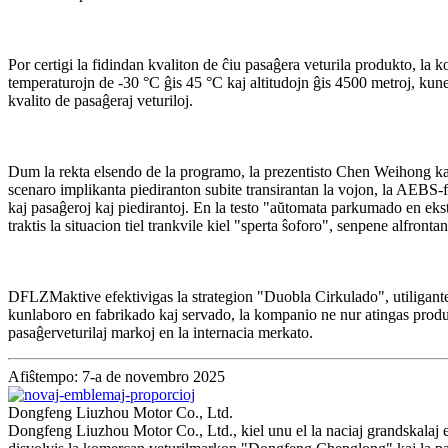
Por certigi la fidindan kvaliton de ĉiu pasaĝera veturila produkto, la
temperaturojn de -30 °C ĝis 45 °C kaj altitudojn ĝis 4500 metroj, kune 
kvalito de pasaĝeraj veturiloj.
Dum la rekta elsendo de la programo, la prezentisto Chen Weihong kaj 
scenaro implikanta piediranton subite transirantan la vojon, la AEBS-f
kaj pasaĝeroj kaj piedirantoj. En la testo "aŭtomata parkumado en ek
traktis la situacion tiel trankvile kiel "sperta ŝoforo", senpene alfront
DFLZM
aktive efektivigas la strategion "Duobla Cirkulado", utiligan
kunlaboro en fabrikado kaj servado, la kompanio ne nur atingas produk
pasaĝerveturilaj markoj en la internacia merkato.
Afiŝtempo: 7-a de novembro 2025
Dongfeng Liuzhou Motor Co., Ltd.
Dongfeng Liuzhou Motor Co., Ltd., kiel unu el la naciaj grandskalaj