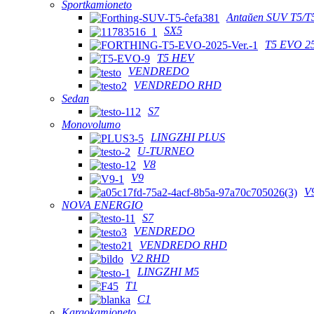
Sportkamioneto
Antaŭen SUV T5/T
SX5
T5 EVO 2
T5 HEV
VENDREDO
VENDREDO RHD
Sedan
S7
Monovolumo
LINGZHI PLUS
U-TURNEO
V8
V9
V
NOVA ENERGIO
S7
VENDREDO
VENDREDO RHD
V2 RHD
LINGZHI M5
T1
C1
Kargokamioneto