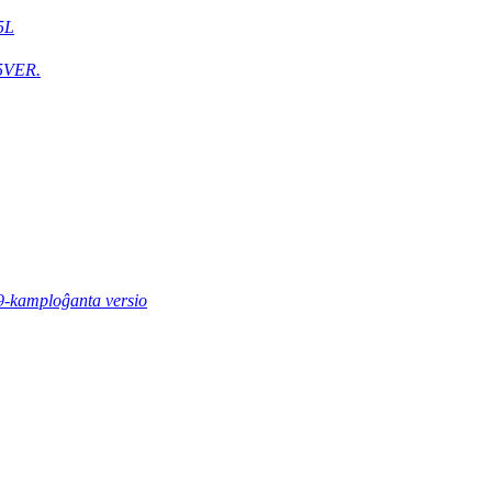
5L
5VER.
9-kamploĝanta versio