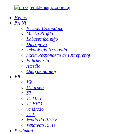
Hejmo
Pri Ni
Firmaa Enkonduko
Marka Profilo
Laborrenkontiĝo
Daŭripovo
Teknologia Novigado
Socia Respondeco de Entreprenoj
Fabrikvizito
Atestilo
Oftaj demandoj
VR
V9
U-turneo
S7
T5 HEV
T5 EVO
vendredo
T5 L
Vendredo REEV
Vendredo RHD
Produktoj