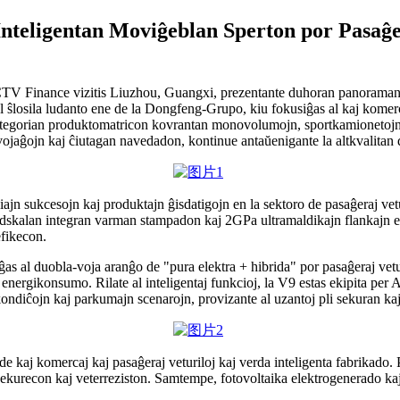
ligentan Moviĝeblan Sperton por Pasaĝerv
TV Finance vizitis Liuzhou, Guangxi, prezentante duhoran panoraman r
el ŝlosila ludanto ene de la Dongfeng-Grupo, kiu fokusiĝas al kaj kome
kategorian produktomatricon kovrantan monovolumojn, sportkamionetojn 
vojaĝojn kaj ĉiutagan navedadon, kontinue antaŭenigante la altkvalitan d
ajn sukcesojn kaj produktajn ĝisdatigojn en la sektoro de pasaĝeraj vetur
ndskalan integran varman stampadon kaj 2GPa ultramaldikajn flankajn ekst
efikecon.
ĝas al duobla-voja aranĝo de "pura elektra + hibrida" por pasaĝeraj vetu
lta energikonsumo. Rilate al inteligentaj funkcioj, la V9 estas ekipita
kondiĉojn kaj parkumajn scenarojn, provizante al uzantoj pli sekuran ka
 kaj komercaj kaj pasaĝeraj veturiloj kaj verda inteligenta fabrikado. P
kurecon kaj veterreziston. Samtempe, fotovoltaika elektrogenerado kaj 