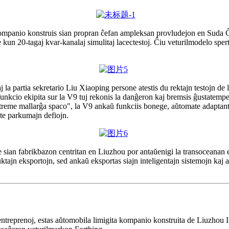
 kompanio konstruis sian propran ĉefan ampleksan provludejon en Suda Ĉin
kun 20-tagaj kvar-kanalaj simulitaj lacectestoj. Ĉiu veturilmodelo spert
la partia sekretario Liu Xiaoping persone atestis du rektajn testojn de
unkcio ekipita sur la V9 tuj rekonis la danĝeron kaj bremsis ĝustatempe
streme mallarĝa spaco", la V9 ankaŭ funkciis bonege, aŭtomate adaptant
ante parkumajn defiojn.
te sian fabrikbazon centritan en Liuzhou por antaŭenigi la transoceanan 
tajn eksportojn, sed ankaŭ eksportas siajn inteligentajn sistemojn kaj 
 entreprenoj, estas aŭtomobila limigita kompanio konstruita de Liuzhou