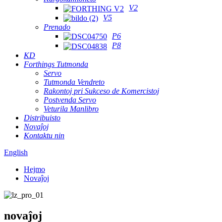
V2
V5
Prenado
P6
P8
KD
Forthings Tutmonda
Servo
Tutmonda Vendreto
Rakontoj pri Sukceso de Komercistoj
Postvenda Servo
Veturila Manlibro
Distribuisto
Novaĵoj
Kontaktu nin
English
Hejmo
Novaĵoj
novaĵoj