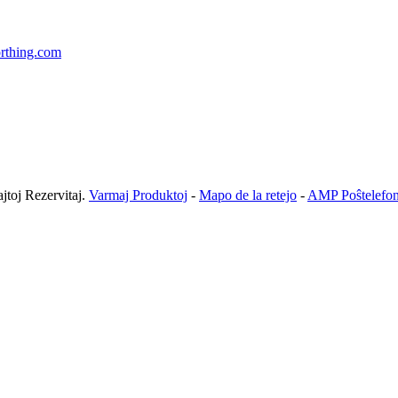
rthing.com
toj Rezervitaj.
Varmaj Produktoj
-
Mapo de la retejo
-
AMP Poŝtelefo