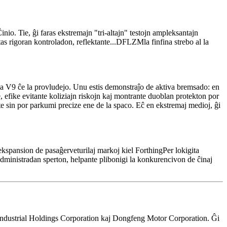
io. Tie, ĝi faras ekstremajn "tri-altajn" testojn ampleksantajn
as rigoran kontroladon, reflektante...
DFLZM
la finfina strebo al la
 la V9 ĉe la provludejo. Unu estis demonstraĵo de aktiva bremsado: en
, efike evitante koliziajn riskojn kaj montrante duoblan protekton por
e sin por parkumi precize ene de la spaco. Eĉ en ekstremaj medioj, ĝi
ekspansion de pasaĝerveturilaj markoj kiel
Forthing
Per lokigita
administradan sperton, helpante plibonigi la konkurencivon de ĉinaj
 Industrial Holdings Corporation kaj Dongfeng Motor Corporation. Ĝi